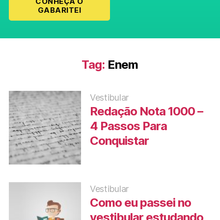
CONHEÇA O
GABARITEI
Tag:
Enem
Vestibular
Redação Nota 1000 –
4 Passos Para
Conquistar
Vestibular
Como eu passei no
vestibular estudando