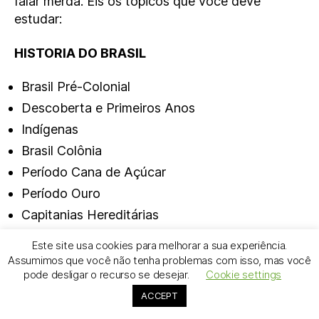
falar merda. Eis os tópicos que você deve
estudar:
HISTORIA DO BRASIL
Brasil Pré-Colonial
Descoberta e Primeiros Anos
Indígenas
Brasil Colônia
Período Cana de Açúcar
Período Ouro
Capitanias Hereditárias
Governo-Geral
Este site usa cookies para melhorar a sua experiência.
Escravidão
Assumimos que você não tenha problemas com isso, mas você
pode desligar o recurso se desejar.
Cookie settings
Bandeirantes
ACCEPT
Brasil Império