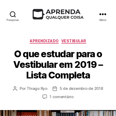
Pesquisar
Menu
Categorias
APRENDIZADO
VESTIBULAR
O que estudar para o
Vestibular em 2019 –
Lista Completa
Por
Thiago Ryo
5 de dezembro de 2018
Autor
Data
do
de
em
1 comentário
post
publicação
O
que
estudar