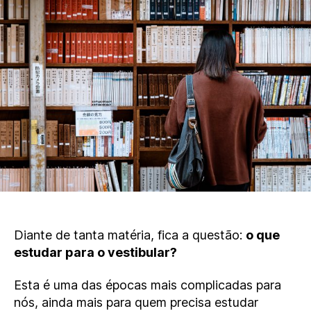
para
o
Vestibular
em
2019
–
Lista
Completa
Diante de tanta matéria, fica a questão:
o que
estudar para o vestibular?
Esta é uma das épocas mais complicadas para
nós, ainda mais para quem precisa estudar